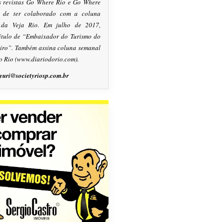
s revistas Go Where Rio e Go Where
m de ter colaborado com a coluna
, da Veja Rio. Em julho de 2017,
título de “Embaixador do Turismo do
eiro”. Também assina coluna semanal
o Rio (www.diariodorio.com).
yuri@societyriosp.com.br