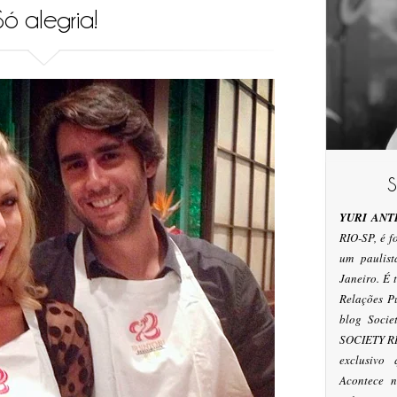
Só alegria!
YURI ANT
RIO-SP, é 
um paulis
Janeiro. É
Relações P
blog Socie
SOCIETY RI
exclusivo
Acontece n