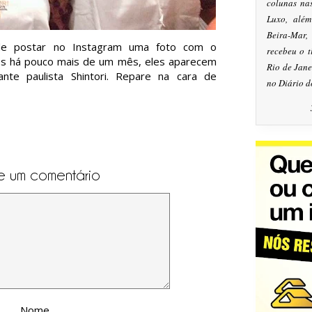
colunas na
Luxo, alé
Beira-Mar
e postar no Instagram uma foto com o
recebeu o 
tos há pouco mais de um mês, eles aparecem
Rio de Jan
nte paulista Shintori. Repare na cara de
no Diário d
e um comentário
Nome