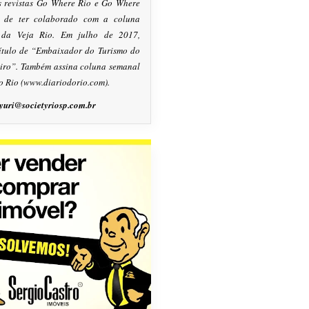
s revistas Go Where Rio e Go Where
m de ter colaborado com a coluna
, da Veja Rio. Em julho de 2017,
título de “Embaixador do Turismo do
eiro”. Também assina coluna semanal
o Rio (www.diariodorio.com).
yuri@societyriosp.com.br