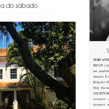
oa do sábado
YURI ANT
RIO-SP, é 
um paulis
Janeiro. É
Relações P
blog Socie
SOCIETY RI
exclusivo
Acontece n