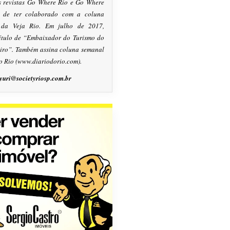
s revistas Go Where Rio e Go Where
m de ter colaborado com a coluna
, da Veja Rio. Em julho de 2017,
título de “Embaixador do Turismo do
eiro”. Também assina coluna semanal
o Rio (www.diariodorio.com).
yuri@societyriosp.com.br