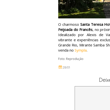
O charmoso
Santa Teresa Hot
Feijoada do Francês
, no próxi
Idealizado por Alexis de V
vibrante e experiências exclu
Grande Rio, Mirante Samba Sho
venda no
Sympla
.
Foto: Reprodução
28/01
Deix