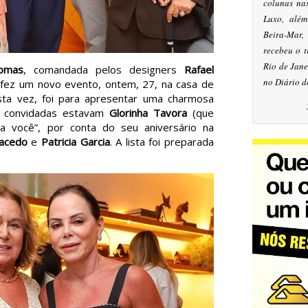
colunas na
Luxo, alé
Beira-Mar
recebeu o 
Rio de Jan
omas
, comandada pelos designers
Rafael
no Diário d
 fez um novo evento, ontem, 27, na casa de
sta vez, foi para apresentar uma charmosa
as convidadas estavam
Glorinha Tavora
(que
a você”, por conta do seu aniversário na
acedo
e
Patricia Garcia
. A lista foi preparada