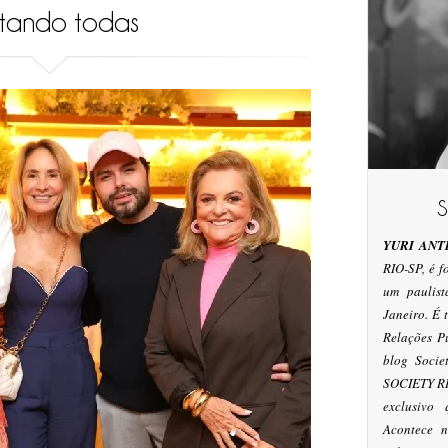
tando todas
YURI ANT
RIO-SP, é 
um paulis
Janeiro. É
Relações P
blog Socie
SOCIETY RI
exclusivo
Acontece n