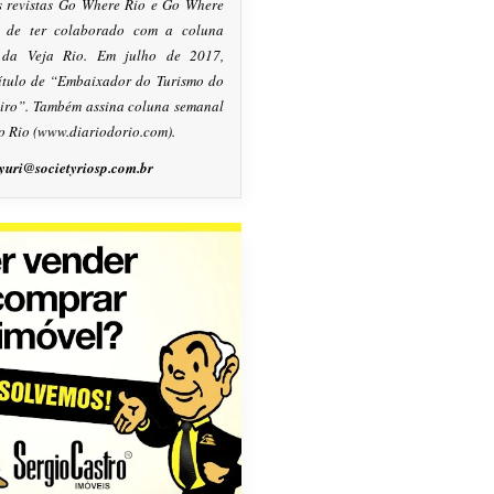
s revistas Go Where Rio e Go Where
m de ter colaborado com a coluna
, da Veja Rio. Em julho de 2017,
título de “Embaixador do Turismo do
eiro”. Também assina coluna semanal
o Rio (www.diariodorio.com).
yuri@societyriosp.com.br