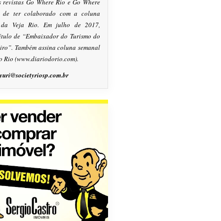
s revistas Go Where Rio e Go Where
m de ter colaborado com a coluna
, da Veja Rio. Em julho de 2017,
título de “Embaixador do Turismo do
eiro”. Também assina coluna semanal
o Rio (www.diariodorio.com).
yuri@societyriosp.com.br