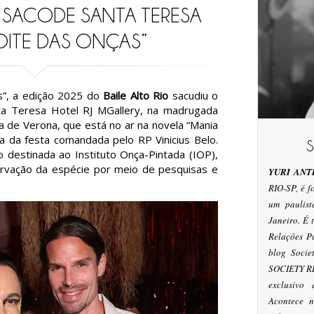
O SACODE SANTA TERESA
ITE DAS ONÇAS”
”, a edição 2025 do
Baile Alto Rio
sacudiu o
a Teresa Hotel RJ MGallery, na madrugada
na de Verona, que está no ar na novela “Mania
a da festa comandada pelo RP Vinicius Belo.
o destinada ao Instituto Onça-Pintada (IOP),
ervação da espécie por meio de pesquisas e
YURI ANT
RIO-SP, é 
um paulis
Janeiro. É
Relações P
blog Socie
SOCIETY RI
exclusivo
Acontece n