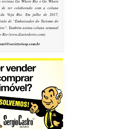
s revistas Go Where Rio e Go Where
m de ter colaborado com a coluna
, da Veja Rio. Em julho de 2017,
título de “Embaixador do Turismo do
eiro”. Também assina coluna semanal
o Rio (www.diariodorio.com).
yuri@societyriosp.com.br