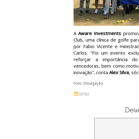
A
Aware Investments
promove
Club, uma clínica de golfe pa
por Fabio Vicente e ministrad
Carlos. “Foi um evento exclu
reforçar a importância d
vencedoras, bem como motiva
inovação”, conta
Alex Silva
, só
Foto: Divulgação
07/03
Deix