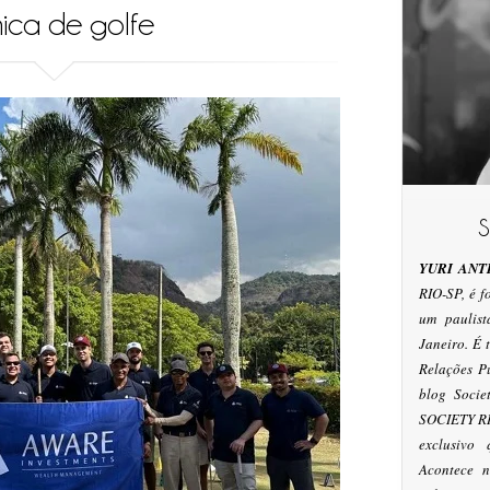
nica de golfe
YURI ANT
RIO-SP, é 
um paulis
Janeiro. É
Relações P
blog Socie
SOCIETY RI
exclusivo
Acontece n