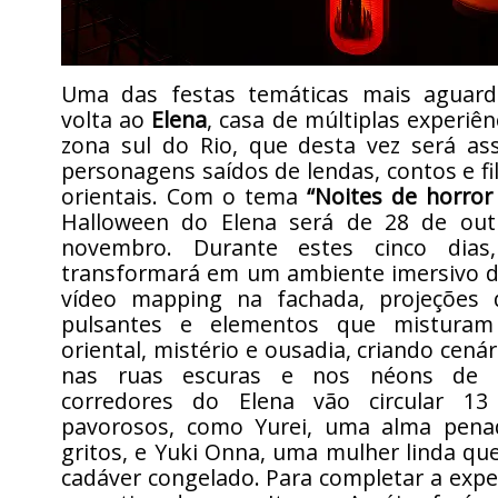
Uma das festas temáticas mais aguard
volta ao
Elena
, casa de múltiplas experiên
zona sul do Rio, que desta vez será a
personagens saídos de lendas, contos e fi
orientais. Com o tema
“Noites de horro
Halloween do Elena será de 28 de out
novembro. Durante estes cinco dias
transformará em um ambiente imersivo d
vídeo mapping na fachada, projeções di
pulsantes e elementos que misturam
oriental, mistério e ousadia, criando cená
nas ruas escuras e nos néons de T
corredores do Elena vão circular 13
pavorosos, como Yurei, uma alma pena
gritos, e Yuki Onna, uma mulher linda qu
cadáver congelado. Para completar a exper