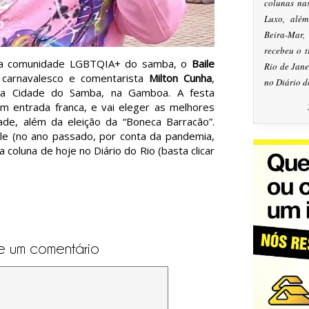
colunas na
Luxo, alé
Beira-Mar
recebeu o 
la comunidade LGBTQIA+ do samba, o
Baile
Rio de Jan
 carnavalesco e comentarista
Milton Cunha
,
no Diário d
na Cidade do Samba, na Gamboa. A festa
om entrada franca, e vai eleger as melhores
dade, além da eleição da “Boneca Barracão”.
ile (no ano passado, por conta da pandemia,
na coluna de hoje no Diário do Rio (basta clicar
e um comentário