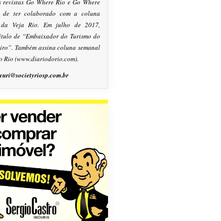
s revistas Go Where Rio e Go Where
m de ter colaborado com a coluna
, da Veja Rio. Em julho de 2017,
título de “Embaixador do Turismo do
eiro”. Também assina coluna semanal
o Rio (www.diariodorio.com).
yuri@societyriosp.com.br