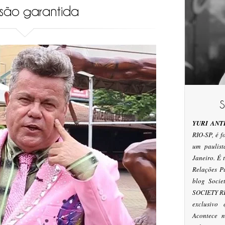
rsão garantida
YURI ANT
RIO-SP, é 
um paulis
Janeiro. É
Relações P
blog Socie
SOCIETY RI
exclusivo
Acontece n