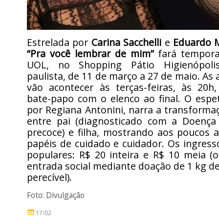
Estrelada por
Carina Sacchelli
e
Eduardo M
“Pra você lembrar de mim”
fará tempora
UOL, no Shopping Pátio Higienópolis
paulista, de 11 de março a 27 de maio. As
vão acontecer às terças-feiras, às 20
bate-papo com o elenco ao final. O espet
por Regiana Antonini, narra a transforma
entre pai (diagnosticado com a Doença
precoce) e filha, mostrando aos poucos 
papéis de cuidado e cuidador. Os ingres
populares: R$ 20 inteira e R$ 10 meia (
entrada social mediante doação de 1 kg d
perecível).
Foto: Divulgação
17/02