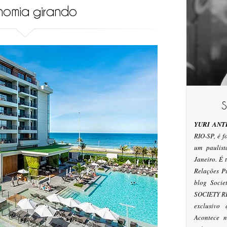
omia girando
YURI ANT
RIO-SP, é 
um paulis
Janeiro. É
Relações P
blog Socie
SOCIETY RI
exclusivo
Acontece n