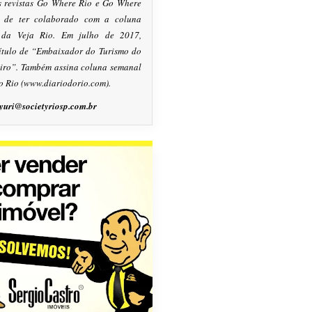
s revistas Go Where Rio e Go Where
m de ter colaborado com a coluna
, da Veja Rio. Em julho de 2017,
título de “Embaixador do Turismo do
eiro”. Também assina coluna semanal
o Rio (www.diariodorio.com).
yuri@societyriosp.com.br