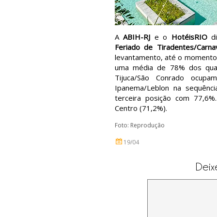
A
ABIH-RJ
e o
HotéisRIO
di
Feriado de Tiradentes/Carna
levantamento, até o momento a
uma média de 78% dos quar
Tijuca/São Conrado ocupa
Ipanema/Leblon na sequênc
terceira posição com 77,6
Centro (71,2%).
Foto: Reprodução
19/04
Deix