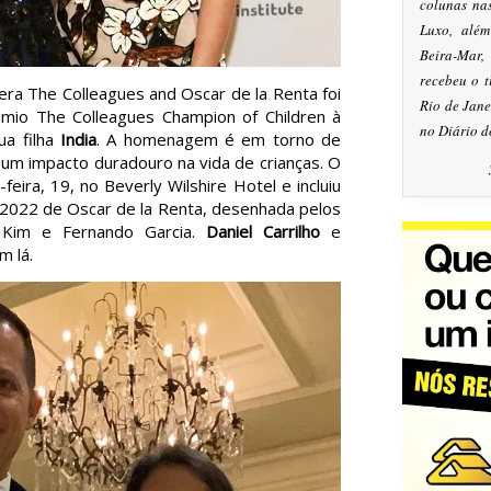
colunas na
Luxo, alé
Beira-Mar
recebeu o 
ra The Colleagues and Oscar de la Renta foi
Rio de Jan
mio The Colleagues Champion of Children à
no Diário d
ua filha
India
. A homenagem é em torno de
 um impacto duradouro na vida de crianças. O
eira, 19, no Beverly Wilshire Hotel e incluiu
 2022 de Oscar de la Renta, desenhada pelos
ra Kim e Fernando Garcia.
Daniel Carrilho
e
m lá.