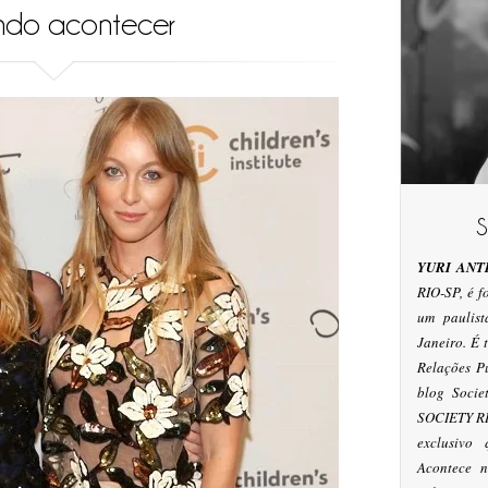
ndo acontecer
YURI ANT
RIO-SP, é 
um paulis
Janeiro. É
Relações P
blog Socie
SOCIETY RI
exclusivo
Acontece n