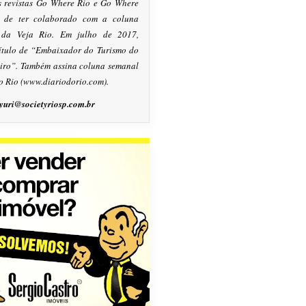
s revistas Go Where Rio e Go Where
m de ter colaborado com a coluna
, da Veja Rio. Em julho de 2017,
título de “Embaixador do Turismo do
eiro”. Também assina coluna semanal
o Rio (www.diariodorio.com).
yuri@societyriosp.com.br