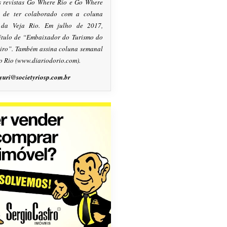
s revistas Go Where Rio e Go Where
m de ter colaborado com a coluna
, da Veja Rio. Em julho de 2017,
título de “Embaixador do Turismo do
eiro”. Também assina coluna semanal
o Rio (www.diariodorio.com).
yuri@societyriosp.com.br