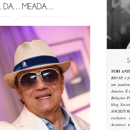
…DA…MEADA…
YURI ANT
RIO-SP, é 
um paulis
Janeiro. É
Relações P
blog Socie
SOCIETY RI
exclusivo
Acontece n