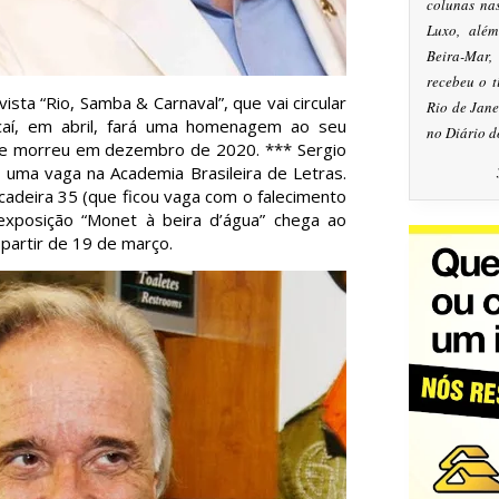
colunas na
Luxo, alé
Beira-Mar
recebeu o 
ista “Rio, Samba & Carnaval”, que vai circular
Rio de Jan
caí, em abril, fará uma homenagem ao seu
no Diário d
ue morreu em dezembro de 2020. *** Sergio
uma vaga na Academia Brasileira de Letras.
adeira 35 (que ficou vaga com o falecimento
xposição “Monet à beira d’água” chega ao
partir de 19 de março.