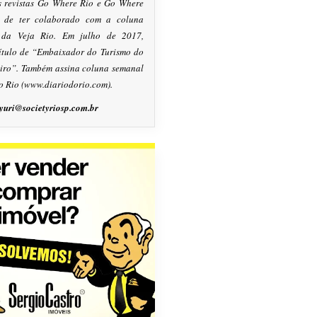
s revistas Go Where Rio e Go Where
m de ter colaborado com a coluna
, da Veja Rio. Em julho de 2017,
título de “Embaixador do Turismo do
eiro”. Também assina coluna semanal
o Rio (www.diariodorio.com).
yuri@societyriosp.com.br