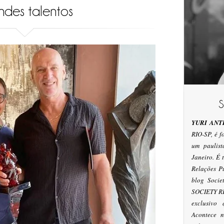
ndes talentos
YURI ANT
RIO-SP, é 
um paulis
Janeiro. É
Relações P
blog Socie
SOCIETY RI
exclusivo
Acontece n