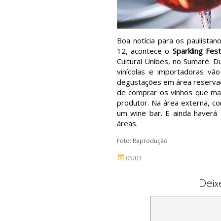
Boa notícia para os paulista
12, acontece o
Sparkling Fes
Cultural Unibes, no Sumaré. D
vinícolas e importadoras vã
degustações em área reservad
de comprar os vinhos que mai
produtor. Na área externa, co
um wine bar. E ainda haver
áreas.
Foto: Reprodução
05/03
Deix