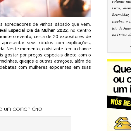
colunas na
Luxo, alé
Beira-Mar
recebeu o 
nos apreciadores de vinhos: sábado que vem,
Rio de Jan
tival Especial Dia da Mulher 2022
, no Centro
no Diário d
urante o evento, cerca de 20 expositores de
o apresentar seus rótulos com explicações,
a. Neste momento, o visitante tem a chance
s gostar por preços especiais direto com o
midinhas, queijos e outras atrações, além de
á debates com mulheres expoentes em suas
e um comentário