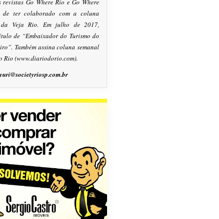
s revistas Go Where Rio e Go Where
m de ter colaborado com a coluna
, da Veja Rio. Em julho de 2017,
título de “Embaixador do Turismo do
eiro”. Também assina coluna semanal
o Rio (www.diariodorio.com).
yuri@societyriosp.com.br