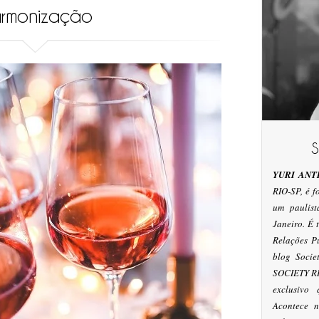
rmonização
YURI ANT
RIO-SP, é 
um paulis
Janeiro. É
Relações P
blog Socie
SOCIETY RI
exclusivo
Acontece n