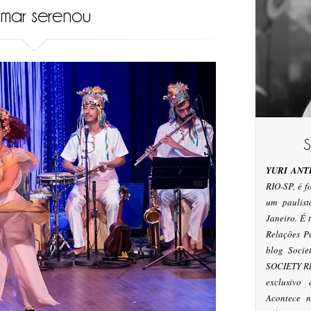
mar serenou
YURI ANT
RIO-SP, é 
um paulis
Janeiro. É
Relações P
blog Socie
SOCIETY RI
exclusivo
Acontece n