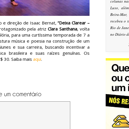
colunas na
Luxo, alé
Beira-Mar
recebeu o 
o e direção de Isaac Bernat,
“Deixa Clarear –
Rio de Jan
protagonizado pela atriz
Clara Santhana
, volta
no Diário d
lória, para uma curtíssima temporada de 7 a
stura música e poesia na construção de um
Nunes e sua carreira, buscando incentivar a
ica brasileira e suas raízes genuínas. Os
R$ 30. Saiba mais
aqui
.
e um comentário