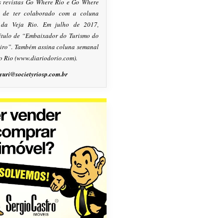
s revistas Go Where Rio e Go Where
m de ter colaborado com a coluna
, da Veja Rio. Em julho de 2017,
título de “Embaixador do Turismo do
eiro”. Também assina coluna semanal
o Rio (www.diariodorio.com).
yuri@societyriosp.com.br