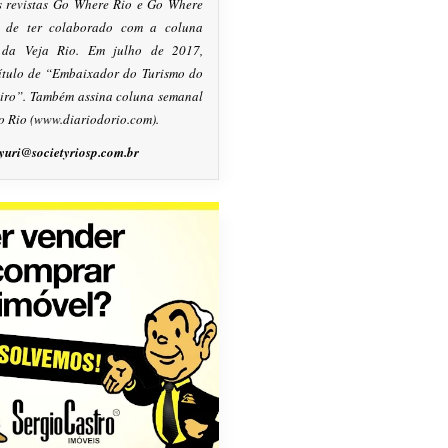
s revistas Go Where Rio e Go Where
m de ter colaborado com a coluna
, da Veja Rio. Em julho de 2017,
título de “Embaixador do Turismo do
eiro”. Também assina coluna semanal
o Rio (www.diariodorio.com).
yuri@societyriosp.com.br