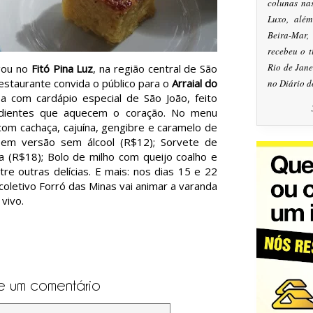
colunas na
Luxo, alé
Beira-Mar
recebeu o 
Rio de Jan
egou no
Fitó Pina Luz
, na região central de São
restaurante convida o público para o
Arraial do
no Diário d
a com cardápio especial de São João, feito
edientes que aquecem o coração. No menu
om cachaça, cajuína, gengibre e caramelo de
 em versão sem álcool (R$12); Sorvete de
a (R$18); Bolo de milho com queijo coalho e
tre outras delícias. E mais: nos dias 15 e 22
coletivo Forró das Minas vai animar a varanda
vivo.
e um comentário