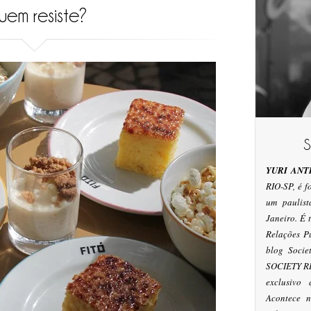
em resiste?
YURI ANT
RIO-SP, é 
um paulis
Janeiro. É
Relações P
blog Socie
SOCIETY RI
exclusivo
Acontece n