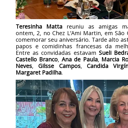
Teresinha Matta
reuniu as amigas ma
ontem, 2, no Chez L’Ami Martin, em São 
comemorar seu aniversário. Tarde alto as
papos e comidinhas francesas da melh
Entre as convidadas estavam
Sueli Bedr
Castello Branco
,
Ana de Paula
,
Marcia R
Neves
,
Gilsse Campos
,
Candida Virgín
Margaret Padilha
.