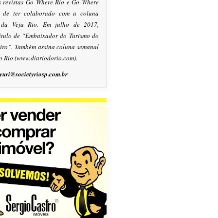
s revistas Go Where Rio e Go Where
m de ter colaborado com a coluna
, da Veja Rio. Em julho de 2017,
título de “Embaixador do Turismo do
eiro”. Também assina coluna semanal
o Rio (www.diariodorio.com).
yuri@societyriosp.com.br