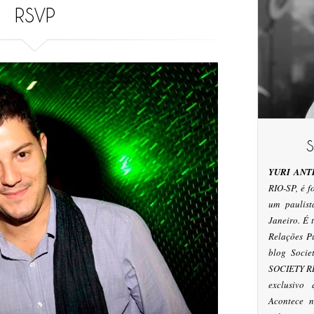
RSVP
YURI ANT
RIO-SP, é 
um paulis
Janeiro. É
Relações P
blog Socie
SOCIETY RI
exclusivo
Acontece n