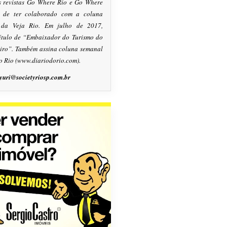
s revistas Go Where Rio e Go Where
m de ter colaborado com a coluna
, da Veja Rio. Em julho de 2017,
título de “Embaixador do Turismo do
eiro”. Também assina coluna semanal
o Rio (www.diariodorio.com).
yuri@societyriosp.com.br