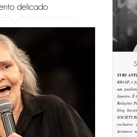
nto delicado
YURI ANT
RIO-SP, é 
um paulis
Janeiro. É
Relações P
blog Socie
SOCIETY RI
exclusivo
Acontece n