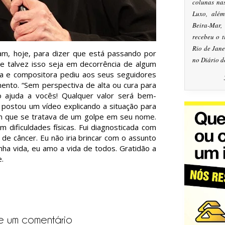
colunas na
Luxo, alé
Beira-Mar
recebeu o 
Rio de Jan
m, hoje, para dizer que está passando por
no Diário d
e talvez isso seja em decorrência de algum
ra e compositora pediu aos seus seguidores
mento. “Sem perspectiva de alta ou cura para
o ajuda a vocês! Qualquer valor será bem-
 postou um vídeo explicando a situação para
 que se tratava de um golpe em seu nome.
 dificuldades físicas. Fui diagnosticada com
 de câncer. Eu não iria brincar com o assunto
ha vida, eu amo a vida de todos. Gratidão a
.
e um comentário