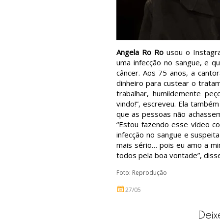
Angela Ro Ro
usou o Instagra
uma infecção no sangue, e qu
câncer. Aos 75 anos, a canto
dinheiro para custear o trata
trabalhar, humildemente peç
vindo!”, escreveu. Ela também
que as pessoas não achassem
“Estou fazendo esse vídeo com
infecção no sangue e suspeita
mais sério… pois eu amo a min
todos pela boa vontade”, disse
Foto: Reprodução
27/05
Deix