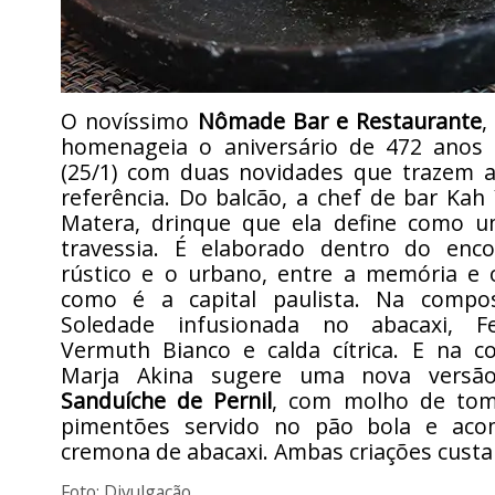
O novíssimo
Nômade Bar e Restaurante
,
homenageia o aniversário de 472 anos
(25/1) com duas novidades que trazem 
referência. Do balcão, a chef de bar Kah
Matera, drinque que ela define como 
travessia. É elaborado dentro do enc
rústico e o urbano, entre a memória e
como é a capital paulista. Na compos
Soledade infusionada no abacaxi, F
Vermuth Bianco e calda cítrica. E na co
Marja Akina sugere uma nova versão
Sanduíche de Pernil
, com molho de tom
pimentões servido no pão bola e ac
cremona de abacaxi. Ambas criações custa
Foto: Divulgação