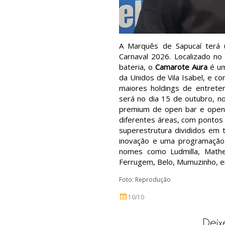
A Marquês de Sapucaí terá 
Carnaval 2026. Localizado no
bateria, o
Camarote Aura
é um
da Unidos de Vila Isabel, e c
maiores holdings de entrete
será no dia 15 de outubro, n
premium de open bar e open 
diferentes áreas, com pontos 
superestrutura divididos em t
inovação e uma programação 
nomes como Ludmilla, Matheu
Ferrugem, Belo, Mumuzinho, e
Foto: Reprodução
10/10
Deix