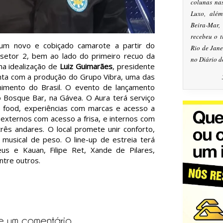
colunas na
Luxo, alé
Beira-Mar
recebeu o 
um novo e cobiçado camarote a partir do
Rio de Jan
 setor 2, bem ao lado do primeiro recuo da
no Diário d
a idealização de
Luiz Guimarães
, presidente
onta com a produção do Grupo Vibra, uma das
nimento do Brasil. O evento de lançamento
o Bosque Bar, na Gávea. O Aura terá serviço
food, experiências com marcas e acesso a
externos com acesso a frisa, e internos com
rês andares. O local promete unir conforto,
musical de peso. O line-up de estreia terá
s e Kauan, Filipe Ret, Xande de Pilares,
ntre outros.
e um comentário