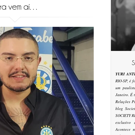
ra vem aí…
YURI ANT
RIO-SP, é 
um paulis
Janeiro. É
Relações P
blog Socie
SOCIETY RI
exclusivo
Acontece n