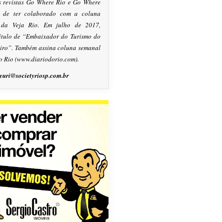
s revistas Go Where Rio e Go Where
m de ter colaborado com a coluna
, da Veja Rio. Em julho de 2017,
título de “Embaixador do Turismo do
eiro”. Também assina coluna semanal
o Rio (www.diariodorio.com).
yuri@societyriosp.com.br