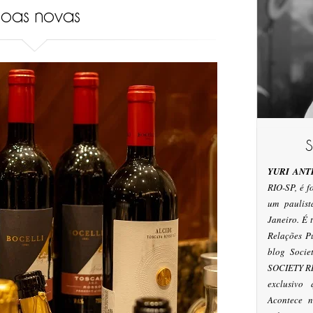
oas novas
YURI ANT
RIO-SP, é 
um paulis
Janeiro. É
Relações P
blog Socie
SOCIETY RI
exclusivo
Acontece n