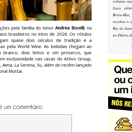
colunas na
Luxo, alé
Beira-Mar
recebeu o 
ções pela família do tenor
Andrea Bocelli
, na
Rio de Jan
aos brasileiros no início de 2026. Os rótulos
no Diário d
egam quase dois séculos de tradição e a
adas pela World Wine. As bebidas chegam ao
 branco, dois tintos e um prosecco, que
om exclusividade nas casas do Attivo Group,
, Aima, La Serena, Su, além do recém-lançado
onal Mottai.
e um comentário