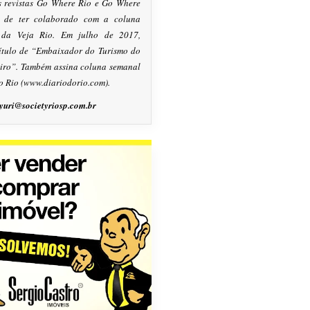
s revistas Go Where Rio e Go Where
m de ter colaborado com a coluna
, da Veja Rio. Em julho de 2017,
título de “Embaixador do Turismo do
eiro”. Também assina coluna semanal
o Rio (www.diariodorio.com).
yuri@societyriosp.com.br