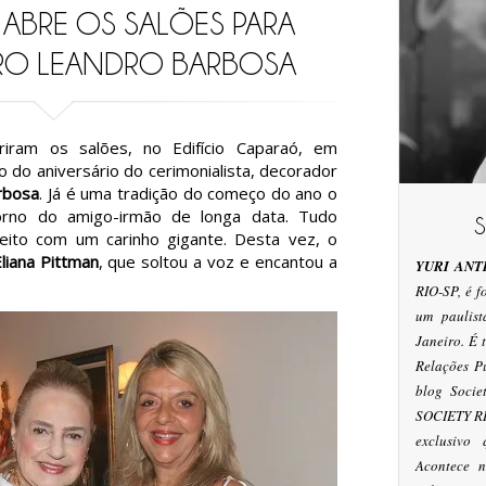
ABRE OS SALÕES PARA
ARO LEANDRO BARBOSA
iram os salões, no Edifício Caparaó, em
 do aniversário do cerimonialista, decorador
rbosa
. Já é uma tradição do começo do ano o
orno do amigo-irmão de longa data. Tudo
eito com um carinho gigante. Desta vez, o
liana Pittman
, que soltou a voz e encantou a
YURI ANT
RIO-SP, é 
um paulis
Janeiro. É
Relações P
blog Socie
SOCIETY RI
exclusivo
Acontece n