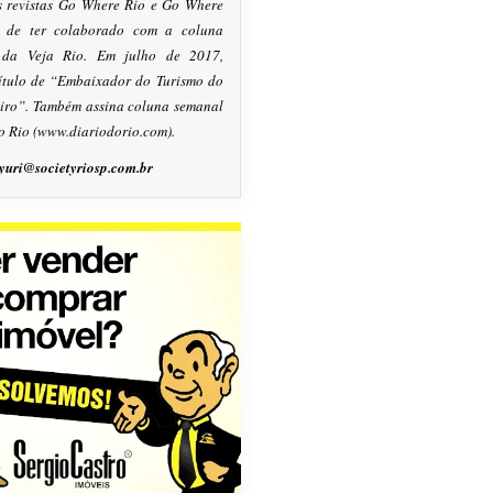
s revistas Go Where Rio e Go Where
m de ter colaborado com a coluna
, da Veja Rio. Em julho de 2017,
título de “Embaixador do Turismo do
eiro”. Também assina coluna semanal
o Rio (www.diariodorio.com).
yuri@societyriosp.com.br