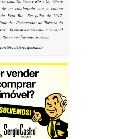
s revistas Go Where Rio e Go Where
m de ter colaborado com a coluna
, da Veja Rio. Em julho de 2017,
título de “Embaixador do Turismo do
eiro”. Também assina coluna semanal
o Rio (www.diariodorio.com).
yuri@societyriosp.com.br