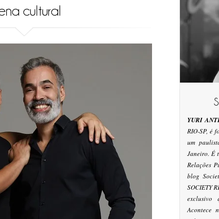
na cultural
YURI ANT
RIO-SP, é 
um paulis
Janeiro. É
Relações P
blog Socie
SOCIETY RI
exclusivo
Acontece n