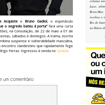
colunas na
Luxo, alé
Beira-Mar
recebeu o 
e Acquiste
e
Bruno Gadiol
, o espetáculo
Rio de Jan
ue o segredo bateu à porta”
fará uma curta
no Diário d
tões, na Consolação, de 22 de maio a 07 de
extas, sábados e domingos. A trama, escrita
combina suspense e vulnerabilidade masculina,
 encontro clandestino que rapidamente foge
odrigo Ferraz. Ingressos à venda no
Sympla
.
e um comentário