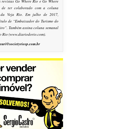
s revistas Go Where Rio e Go Where
m de ter colaborado com a coluna
, da Veja Rio. Em julho de 2017,
título de “Embaixador do Turismo do
eiro”. Também assina coluna semanal
o Rio (www.diariodorio.com).
yuri@societyriosp.com.br