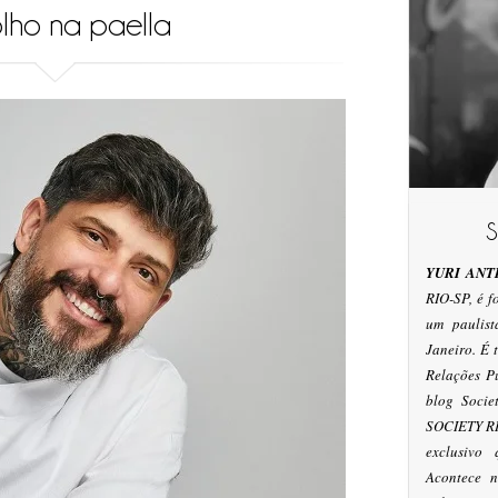
lho na paella
YURI ANT
RIO-SP, é 
um paulis
Janeiro. É
Relações P
blog Socie
SOCIETY RI
exclusivo
Acontece n