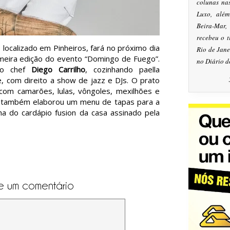
colunas na
Luxo, alé
Beira-Mar
recebeu o 
, localizado em Pinheiros, fará no próximo dia
Rio de Jan
rimeira edição do evento “Domingo de Fuego”.
no Diário d
 do chef
Diego Carrilho
, cozinhando paella
te, com direito a show de jazz e DJs. O prato
com camarões, lulas, vôngoles, mexilhões e
ho também elaborou um menu de tapas para a
ha do cardápio fusion da casa assinado pela
e um comentário