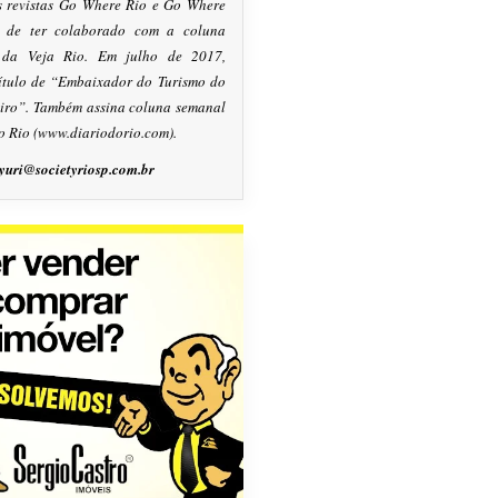
s revistas Go Where Rio e Go Where
m de ter colaborado com a coluna
, da Veja Rio. Em julho de 2017,
título de “Embaixador do Turismo do
eiro”. Também assina coluna semanal
o Rio (www.diariodorio.com).
yuri@societyriosp.com.br