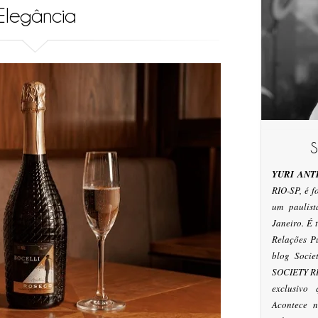
Elegância
YURI ANT
RIO-SP, é 
um paulis
Janeiro. É
Relações P
blog Socie
SOCIETY RI
exclusivo
Acontece n