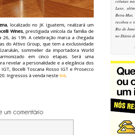
colunas na
Luxo, alé
Beira-Mar
recebeu o 
ena
, localizado no JK Iguatemi, realizará um
Rio de Jan
celli Wines
, prestigiada vinícola da família de
no Diário d
ia 26, às 19h. A celebração marca a chegada
asas do Attivo Group, que tem a exclusividade
 Szarukán, sommelier da importadora World
harmonizado em cinco etapas. Será uma
ara revelar a personalidade e a elegância dos
o IGT, Bocelli Toscana Rosso IGT e Prosecco
 520. Ingressos à venda neste
link
.
e um comentário