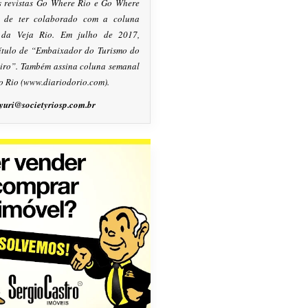
s revistas Go Where Rio e Go Where
m de ter colaborado com a coluna
, da Veja Rio. Em julho de 2017,
título de “Embaixador do Turismo do
eiro”. Também assina coluna semanal
o Rio (www.diariodorio.com).
yuri@societyriosp.com.br