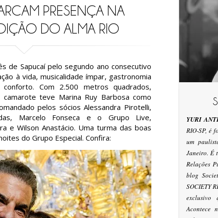
ARCAM PRESENÇA NA
DIÇÃO DO ALMA RIO
s de Sapucaí pelo segundo ano consecutivo
ção à vida, musicalidade ímpar, gastronomia
conforto. Com 2.500 metros quadrados,
 o camarote teve Marina Ruy Barbosa como
mandado pelos sócios Alessandra Pirotelli,
ldas, Marcelo Fonseca e o Grupo Live,
YURI ANT
ra e Wilson Anastácio. Uma turma das boas
RIO-SP, é 
noites do Grupo Especial. Confira:
um paulis
Janeiro. É
Relações P
blog Socie
SOCIETY RI
exclusivo
Acontece n