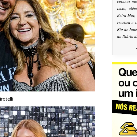
colunas na
Luxo, alé
Beira-Mar
recebeu o 
Rio de Jan
no Diário d
rotelli