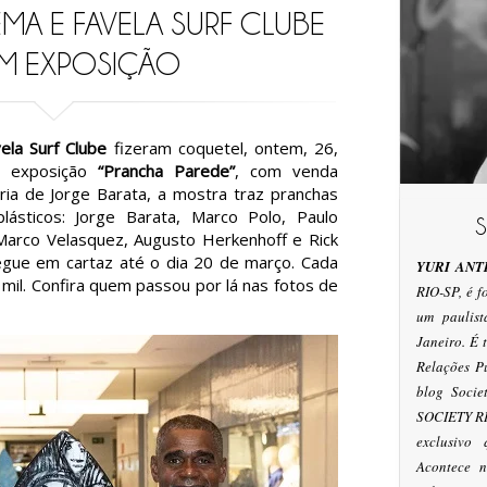
MA E FAVELA SURF CLUBE
M EXPOSIÇÃO
ela Surf Clube
fizeram coquetel, ontem, 26,
da exposição
“Prancha Parede”
, com venda
ia de Jorge Barata, a mostra traz pranchas
plásticos: Jorge Barata, Marco Polo, Paulo
Marco Velasquez, Augusto Herkenhoff e Rick
egue em cartaz até o dia 20 de março. Cada
YURI ANT
 mil. Confira quem passou por lá nas fotos de
RIO-SP, é 
um paulis
Janeiro. É
Relações P
blog Socie
SOCIETY RI
exclusivo
Acontece n