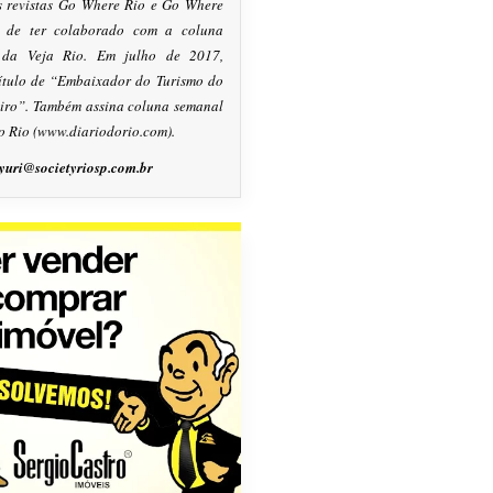
s revistas Go Where Rio e Go Where
m de ter colaborado com a coluna
, da Veja Rio. Em julho de 2017,
título de “Embaixador do Turismo do
eiro”. Também assina coluna semanal
o Rio (www.diariodorio.com).
yuri@societyriosp.com.br