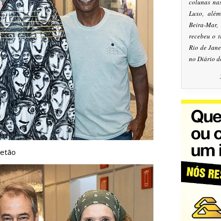
colunas na
Luxo, alé
Beira-Mar
recebeu o 
Rio de Jan
no Diário d
retão