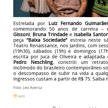
Estrelada por
Luiz Fernando Guimarãe
comemorando 50 anos de carreira 
Gissoni
,
Bruna Trindade
e
Isabella Santon
peça
“Baixa Sociedade”
estreia neste s
Teatro Renaissance, nos Jardins, com ses
(19h30), sábados (19h) e domingos (17h
escrita por Juca de Oliveira e adaptada 
Pedro Neschling
, constrói um retrato
incômodo do brasileiro contemporâneo so
o descompasso de subir na vida a qualq
ingressos custam a partir de R$ 75. Saiba
Foto:
Leo Aversa
06/01