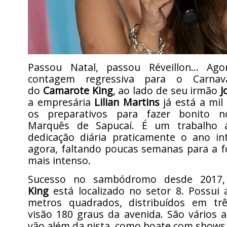
Passou Natal, passou Réveillon… Ag
contagem regressiva para o Carnav
do
Camarote King
, ao lado de seu irmão
J
a empresária
Lilian Martins
já está a mil
os preparativos para fazer bonito 
Marquês de Sapucaí. É um trabalho
dedicação diária praticamente o ano in
agora, faltando poucas semanas para a fol
mais intenso.
Sucesso no sambódromo desde 201
King
está localizado no setor 8. Possui 
metros quadrados, distribuídos em tr
visão 180 graus da avenida. São vários 
vão além da pista, como boate com shows 