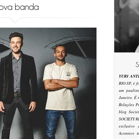
ova banda
YURI ANT
RIO-SP, é 
um paulis
Janeiro. É
Relações P
blog Socie
SOCIETY RI
exclusivo
Acontece n