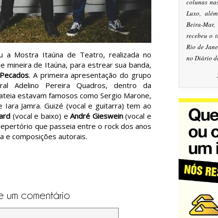
colunas na
Luxo, alé
Beira-Mar
recebeu o 
Rio de Jan
 a Mostra Itaúna de Teatro, realizada no
no Diário d
e mineira de Itaúna, para estrear sua banda,
 Pecados
. A primeira apresentação do grupo
ral Adelino Pereira Quadros, dentro da
lateia estavam famosos como Sergio Marone,
e Iara Jamra. Guizé (vocal e guitarra) tem ao
iard
(vocal e baixo) e
André Gieswein
(vocal e
 repertório que passeia entre o rock dos anos
da e composições autorais.
o
e um comentário