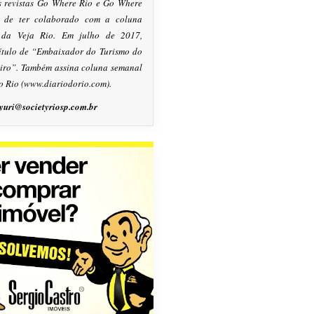
s revistas Go Where Rio e Go Where
m de ter colaborado com a coluna
, da Veja Rio. Em julho de 2017,
título de “Embaixador do Turismo do
eiro”. Também assina coluna semanal
o Rio (www.diariodorio.com).
yuri@societyriosp.com.br