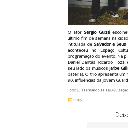
O ator
Sergio Guizé
escolheu
último fim de semana na cidad
intitulada de
Salvador e Seus
aconteceu no Espaço Cultu
programação do evento. Na p
Daniel Dantas, Ricardo Tozzi 
seu lado os músicos
Jarbe Gill
bateria). O trio apresenta um
90, influências da Jovem Guar
Foto: Luiz Fernando Teles/Divulgaçã
11/05
Deix