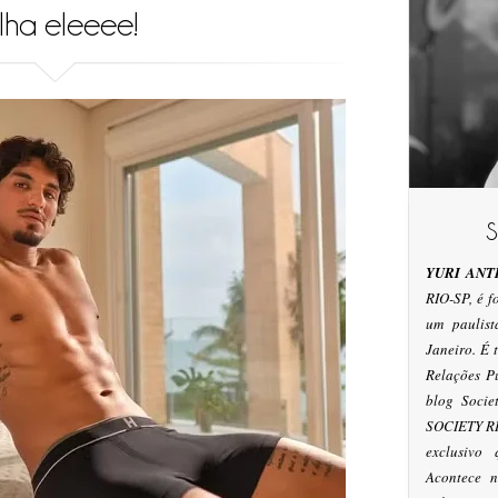
lha eleeee!
YURI ANT
RIO-SP, é 
um paulis
Janeiro. É
Relações P
blog Socie
SOCIETY RI
exclusivo
Acontece n