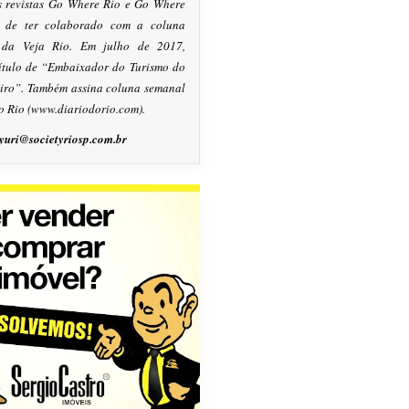
s revistas Go Where Rio e Go Where
m de ter colaborado com a coluna
, da Veja Rio. Em julho de 2017,
título de “Embaixador do Turismo do
eiro”. Também assina coluna semanal
o Rio (www.diariodorio.com).
yuri@societyriosp.com.br