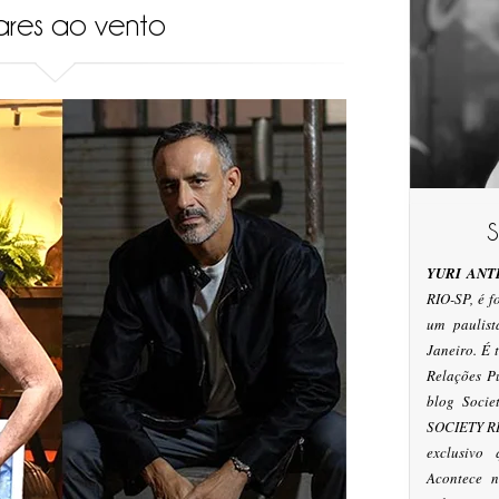
ares ao vento
YURI ANT
RIO-SP, é 
um paulis
Janeiro. É
Relações P
blog Socie
SOCIETY RI
exclusivo
Acontece n