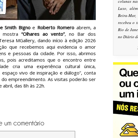
colunas na
Luxo, alé
Beira-Mar
recebeu o 
le Smith Bigno
e
Roberto Romero
abrem, a
Rio de Jan
 a mostra
“Olhares ao vento”
, no Bar dos
no Diário d
eresa MGallery, dando início à edição 2026
ição que recebemos aqui evidencia o amor
ens e pessoas da cidade. Por isso, abrimos
os, pois acreditamos que o encontro entre
ade cria uma experiência cultural única,
espaço vivo de inspiração e diálogo”, conta
l do empreendimento. As visitas poderão ser
 abril, das 8h às 22h.
e um comentário