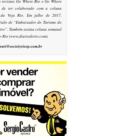
s revistas Go Where Rio e Go Where
m de ter colaborado com a coluna
, da Veja Rio. Em julho de 2017,
título de “Embaixador do Turismo do
eiro”. Também assina coluna semanal
o Rio (www.diariodorio.com).
yuri@societyriosp.com.br