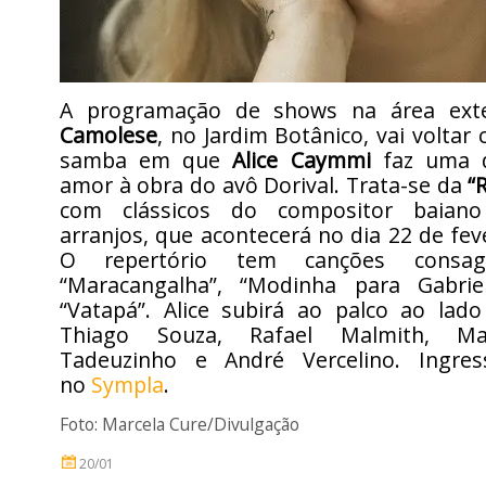
A programação de shows na área ex
Camolese
, no Jardim Botânico, vai voltar
samba em que
Alice Caymmi
faz uma d
amor à obra do avô Dorival. Trata-se da
“
com clássicos do compositor baian
arranjos, que acontecerá no dia 22 de feve
O repertório tem canções consa
“Maracangalha”, “Modinha para Gabrie
“Vatapá”. Alice subirá ao palco ao lad
Thiago Souza, Rafael Malmith, Ma
Tadeuzinho e André Vercelino. Ingre
no
Sympla
.
Foto: Marcela Cure/Divulgação
20/01