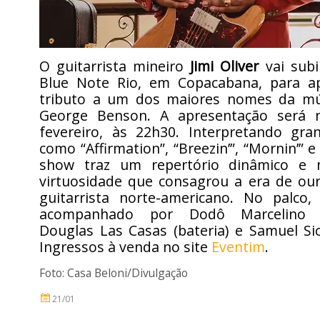
O guitarrista mineiro
Jimi Oliver
vai subi
Blue Note Rio, em Copacabana, para a
tributo a um dos maiores nomes da mú
George Benson. A apresentação será 
fevereiro, às 22h30. Interpretando gran
como “Affirmation”, “Breezin’”, “Mornin’” e
show traz um repertório dinâmico e 
virtuosidade que consagrou a era de our
guitarrista norte-americano. No palco, 
acompanhado por Dodô Marcelino (c
Douglas Las Casas (bateria) e Samuel Sici
Ingressos à venda no site
Eventim
.
Foto: Casa Beloni/Divulgação
21/01