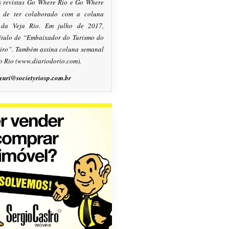
s revistas Go Where Rio e Go Where
m de ter colaborado com a coluna
, da Veja Rio. Em julho de 2017,
título de “Embaixador do Turismo do
eiro”. Também assina coluna semanal
o Rio (www.diariodorio.com).
yuri@societyriosp.com.br