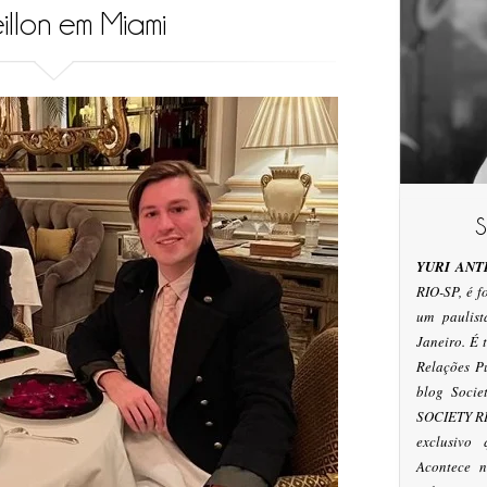
illon em Miami
YURI ANT
RIO-SP, é 
um paulis
Janeiro. É
Relações P
blog Socie
SOCIETY RI
exclusivo
Acontece n