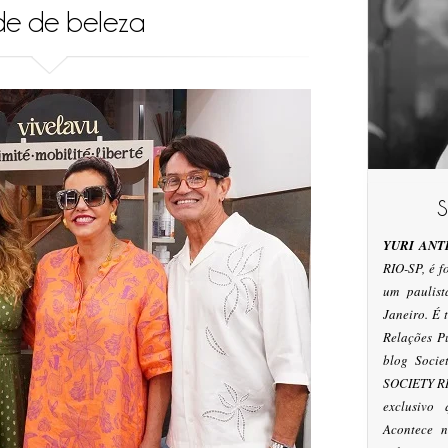
de de beleza
YURI ANT
RIO-SP, é 
um paulis
Janeiro. É
Relações P
blog Socie
SOCIETY RI
exclusivo
Acontece n