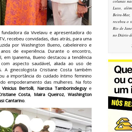
colunas na
Luxo, alé
Beira-Mar
recebeu o 
Rio de Jan
, fundadora da Vivelavu e apresentadora do
no Diário d
TV, recebeu convidadas, dias atrás, para uma
zida por Washington Bueno, cabeleireiro e
nos de experiência. Durante o encontro,
ul, em Ipanema, Bueno destacou a tendência
 com aspecto saudável, aliada ao uso de
. A ginecologista Cristiane Costa também
ou a importância do cuidado íntimo feminino
 do empoderamento das mulheres. Na foto
r
Vinicius Bertolli
,
Narcisa Tamborindeguy
e
Cristiane Costa
,
Maira Queiroz
,
Washington
usi Cantarino
.