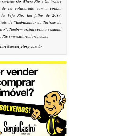
s revistas Go Where Rio e Go Where
m de ter colaborado com a coluna
, da Veja Rio. Em julho de 2017,
título de “Embaixador do Turismo do
eiro”. Também assina coluna semanal
o Rio (www.diariodorio.com).
yuri@societyriosp.com.br