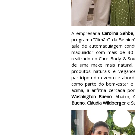
A empresária
Carolina Sëhbë
programa “Climão”, da Fashion
aula de automaquiagem condu
maquiador com mais de 30 a
realizado no Care Body & So
de uma make mais natural,
produtos naturais e veganos
participou do evento e abord
como parte do bem-estar e
acima, a anfitriã cercada po
Washington Bueno
. Abaixo,
Bueno
,
Cláudia Wildberger
e
S