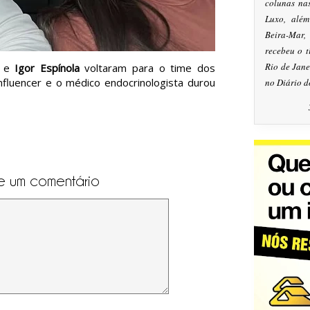
colunas na
Luxo, alé
Beira-Mar
recebeu o 
Rio de Jan
e
Igor Espínola
voltaram para o time dos
nfluencer e o médico endocrinologista durou
no Diário d
e um comentário