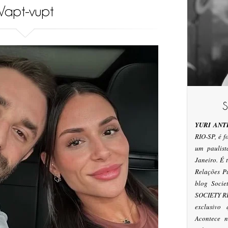
Vapt-vupt
YURI ANT
RIO-SP, é 
um paulis
Janeiro. É
Relações P
blog Socie
SOCIETY RI
exclusivo
Acontece n