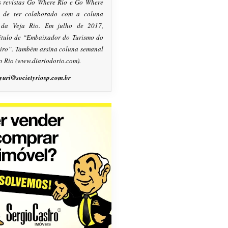
s revistas Go Where Rio e Go Where
m de ter colaborado com a coluna
, da Veja Rio. Em julho de 2017,
título de “Embaixador do Turismo do
eiro”. Também assina coluna semanal
o Rio (www.diariodorio.com).
yuri@societyriosp.com.br