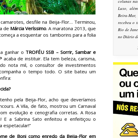
colunas na
Luxo, alé
Beira-Mar
, camarotes, desfile na Beija-Flor… Terminou,
recebeu o 
ca de
Márcia Veríssimo
. A maratona 2013, que
Rio de Jan
 começa a esquentar os tamborins para a folia
no Diário d
ia ganhar o
TROFÉU SSB – Sorrir, Sambar e
P
acaba de instituir. Ela tem beleza, carisma,
o nota mil, o consultor de investimentos
 acompanha o tempo todo. O site bateu um
nfira:
ecida?
tenho pela Beija-Flor, acho que deveríamos
cours. A Vila, de fato, mostrou um Carnaval
com evolução e cenografia corretas. A Rosa
 E a Sabrina Sato enfeitou e enfeitiçou o
 espetacular!”
ome de Boni como enredo da Beija-Flor em