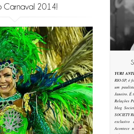
 Carnaval 2014!
YURI ANT
RIO-SP, é 
um paulis
Janeiro. É
Relações P
blog Socie
SOCIETY RI
exclusivo
Acontece n