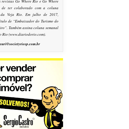
s revistas Go Where Rio e Go Where
m de ter colaborado com a coluna
, da Veja Rio. Em julho de 2017,
título de “Embaixador do Turismo do
eiro”. Também assina coluna semanal
o Rio (www.diariodorio.com).
yuri@societyriosp.com.br