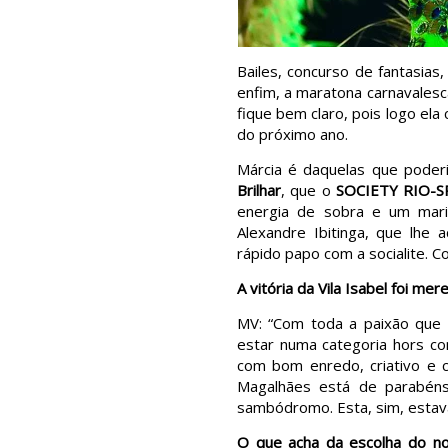
Bailes, concurso de fantasias
enfim, a maratona carnavales
fique bem claro, pois logo ela
do próximo ano.
Márcia é daquelas que poder
Brilhar
, que o
SOCIETY RIO-S
energia de sobra e um marid
Alexandre Ibitinga, que lhe
rápido papo com a socialite. Co
A vitória da Vila Isabel foi mer
MV: “Com toda a paixão que 
estar numa categoria hors con
com bom enredo, criativo e 
Magalhães está de parabéns!
sambódromo. Esta, sim, estava
O que acha da escolha do n